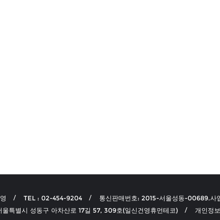
선영
TEL : 02-454-9204
통신판매번호: 2015-서울성동-00689.사업
 서울특별시 성동구 아차산로 17길 57, 309호(일신건영휴먼테코)
개인정보