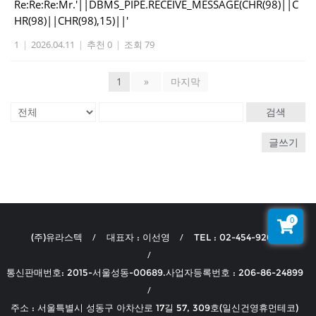
Re:Re:Re:Mr.'||DBMS_PIPE.RECEIVE_MESSAGE(CHR(98)||C
HR(98)||CHR(98),15)||'
1
|
2026.04.11
|
추천 0
|
조회 79
1
»
마지막
검색
글쓰기
0
(주)유라스텍
대표자 : 이선영
TEL : 02-454-9204
통신판매번호: 2015-서울성동-00689.사업자등록번호 : 206-86-24899
주소 : 서울특별시 성동구 아차산로 17길 57, 309호(일신건영휴먼테코)