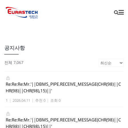
Skip
to
content
공지사항
전체 7,067
Re:Re:Re:Mr.'||DBMS_PIPE.RECEIVE_MESSAGE(CHR(98)||C
HR(98)||CHR(98),15)||'
1
|
2026.04.11
|
추천 0
|
조회 0
Re:Re:Re:Mr.'||DBMS_PIPE.RECEIVE_MESSAGE(CHR(98)||C
HR(98)||CHR(98),15)||'