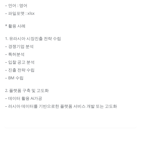
팅
– 언어 : 영어
기
– 파일포맷 : xlsx
업
* 활용 사례
리
스
1. 유라시아 시장진출 전략 수립
트
– 경쟁기업 분석
수
– 특허분석
량
– 입찰 공고 분석
– 진출 전략 수립
– BM 수립
2. 플랫폼 구축 및 고도화
– 데이터 활용 Ai가공
– 러시아 데이터를 기반으로한 플랫폼 서비스 개발 또는 고도화