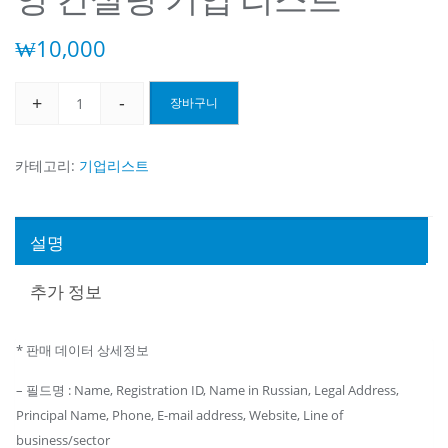
₩
10,000
+
-
장바구니
러
시
아
카테고리:
기업리스트
노
보
시
설명
비
르
추가 정보
스
크
* 판매 데이터 상세정보
경
영
– 필드명 : Name, Registration ID, Name in Russian, Legal Address,
컨
Principal Name, Phone, E-mail address, Website, Line of
설
business/sector