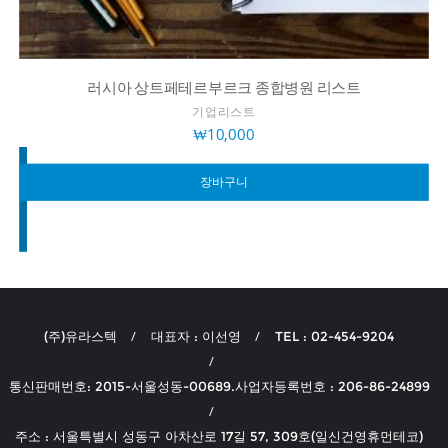
러시아 상트페테르부르크 종합병원 리스트
기업리스트
₩
10,000
장바구니
(주)유라스텍
대표자 : 이선영
TEL : 02-454-9204
통신판매번호: 2015-서울성동-00689.사업자등록번호 : 206-86-24899
주소 : 서울특별시 성동구 아차산로 17길 57, 309호(일신건영휴먼테코)