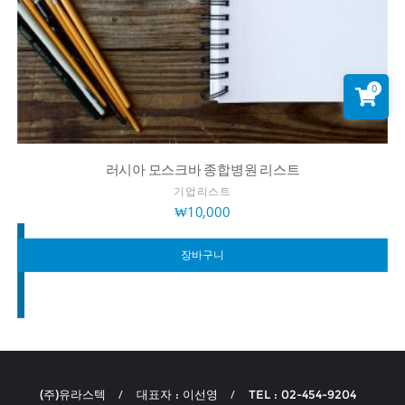
0
러시아 모스크바 종합병원 리스트
기업리스트
₩
10,000
장바구니
(주)유라스텍
대표자 : 이선영
TEL : 02-454-9204