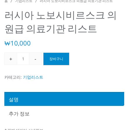
홈
/
기업리스트
/ 러시아 노보시비르스크 의원급 의료기관 리스트
러시아 노보시비르스크 의
원급 의료기관 리스트
₩
10,000
+
-
장바구니
러
시
아
카테고리:
기업리스트
노
보
시
설명
비
르
추가 정보
스
크