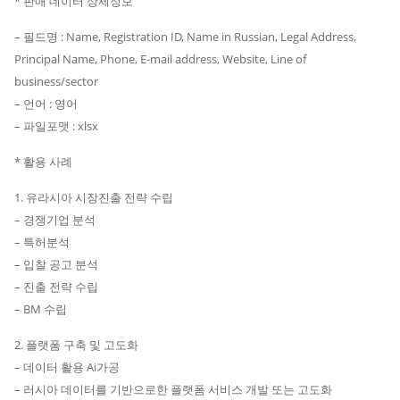
* 판매 데이터 상세정보
의
원
– 필드명 : Name, Registration ID, Name in Russian, Legal Address,
급
Principal Name, Phone, E-mail address, Website, Line of
의
business/sector
료
– 언어 : 영어
기
– 파일포맷 : xlsx
관
* 활용 사례
리
스
1. 유라시아 시장진출 전략 수립
트
– 경쟁기업 분석
수
– 특허분석
량
– 입찰 공고 분석
– 진출 전략 수립
– BM 수립
2. 플랫폼 구축 및 고도화
– 데이터 활용 Ai가공
– 러시아 데이터를 기반으로한 플랫폼 서비스 개발 또는 고도화