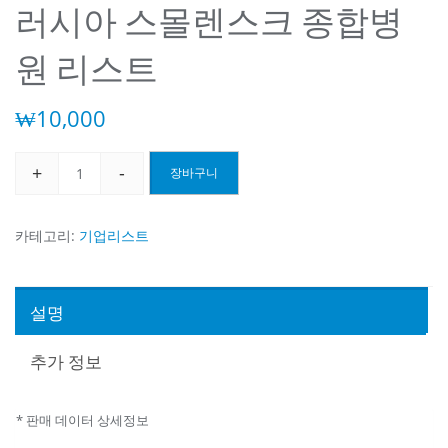
러시아 스몰렌스크 종합병
원 리스트
₩
10,000
+
-
장바구니
러
시
아
카테고리:
기업리스트
스
몰
렌
설명
스
크
추가 정보
종
합
* 판매 데이터 상세정보
병