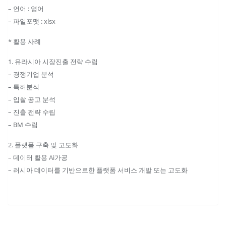
리
– 언어 : 영어
스
– 파일포맷 : xlsx
트
* 활용 사례
수
량
1. 유라시아 시장진출 전략 수립
– 경쟁기업 분석
– 특허분석
– 입찰 공고 분석
– 진출 전략 수립
– BM 수립
2. 플랫폼 구축 및 고도화
– 데이터 활용 Ai가공
– 러시아 데이터를 기반으로한 플랫폼 서비스 개발 또는 고도화