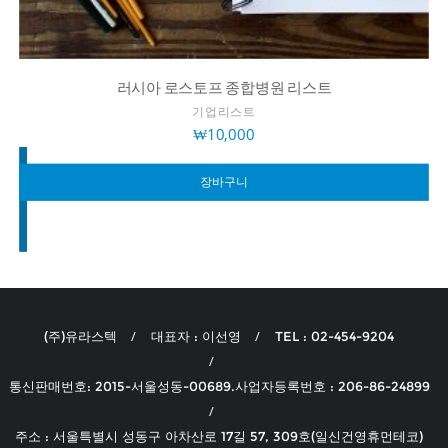
러시아 로스토프 종합병원 리스트
기업리스트
₩
10,000
장바구니
(주)유라스텍
대표자 : 이선영
TEL : 02-454-9204
통신판매번호: 2015-서울성동-00689.사업자등록번호 : 206-86-24899
주소 : 서울특별시 성동구 아차산로 17길 57, 309호(일신건영휴먼테코)