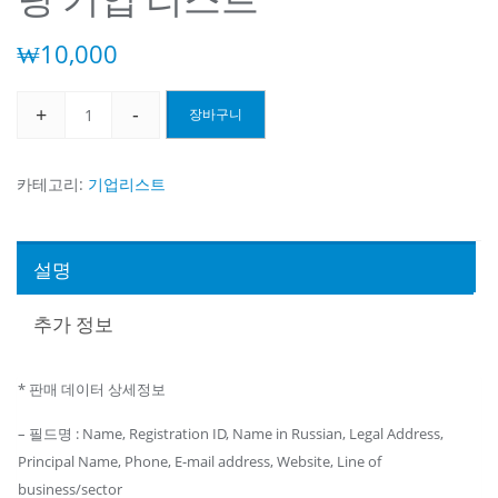
₩
10,000
+
-
장바구니
러
시
아
카테고리:
기업리스트
퍼
름
스
설명
키
경
추가 정보
영
컨
* 판매 데이터 상세정보
설
팅
– 필드명 : Name, Registration ID, Name in Russian, Legal Address,
기
Principal Name, Phone, E-mail address, Website, Line of
업
business/sector