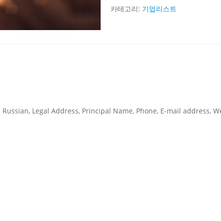
아
카테고리:
기업리스트
페
름
스
키
의
원
급
의
Russian, Legal Address, Principal Name, Phone, E-mail address, We
료
기
관
리
스
트
수
량