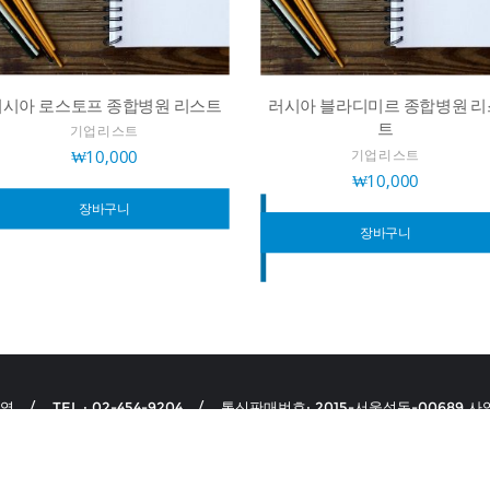
러시아 로스토프 종합병원 리스트
러시아 블라디미르 종합병원 리
트
기업리스트
₩
10,000
기업리스트
₩
10,000
장바구니
장바구니
선영
TEL : 02-454-9204
통신판매번호: 2015-서울성동-00689.사업
 서울특별시 성동구 아차산로 17길 57, 309호(일신건영휴먼테코)
개인정보
Copyright ©2026 데이터 마켓플레이스