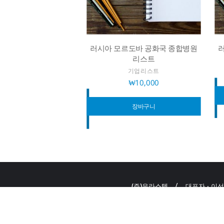
러시아 모르도바 공화국 종합병원
리스트
기업리스트
₩
10,000
장바구니
(주)유라스텍
대표자 : 이
주소 :