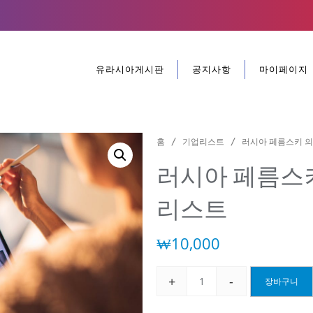
유라시아게시판
공지사항
마이페이지
홈
/
기업리스트
/ 러시아 페름스키 의
러시아 페름스
리스트
₩
10,000
+
-
장바구니
러
시