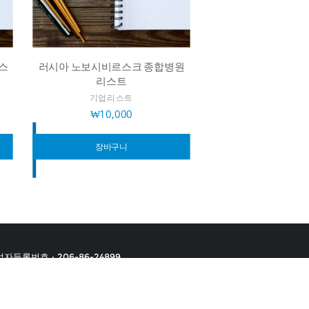
스
러시아 노보시비르스크 종합병원
리스트
기업리스트
₩
10,000
장바구니
자등록번호 : 206-86-24899
 처리방침