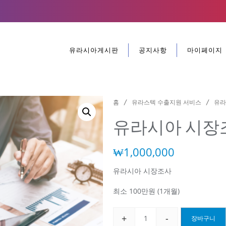
유라시아게시판
공지사항
마이페이지
홈
/
유라스텍 수출지원 서비스
/ 유라
유라시아 시장
₩
1,000,000
유라시아 시장조사
최소 100만원 (1개월)
+
-
장바구니
유