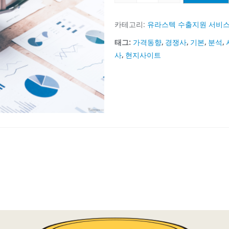
라
시
카테고리:
유라스텍 수출지원 서비
아
태그:
가격동향
,
경쟁사
,
기본
,
분석
,
시
사
,
현지사이트
장
조
사
수
량