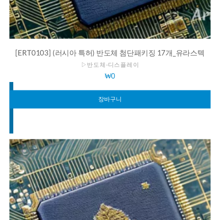
[ERT0103] (러시아 특허) 반도체 첨단패키징 17개_유라스텍
▷반도체-디스플레이
₩
0
장바구니