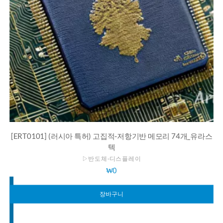
[ERT0101] (러시아 특허) 고집적-저항기반 메모리 74개_유라스
텍
▷반도체-디스플레이
₩
0
장바구니