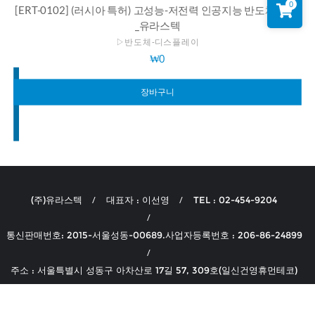
0
[ERT-0102] (러시아 특허) 고성능-저전력 인공지능 반도체 90개
_유라스텍
▷반도체-디스플레이
₩
0
장바구니
(주)유라스텍
대표자 : 이선영
TEL : 02-454-9204
통신판매번호: 2015-서울성동-00689.사업자등록번호 : 206-86-24899
주소 : 서울특별시 성동구 아차산로 17길 57, 309호(일신건영휴먼테코)
개인정보 처리방침