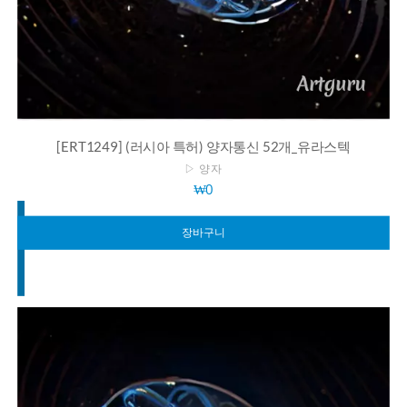
[ERT1249] (러시아 특허) 양자통신 52개_유라스텍
▷ 양자
₩
0
장바구니