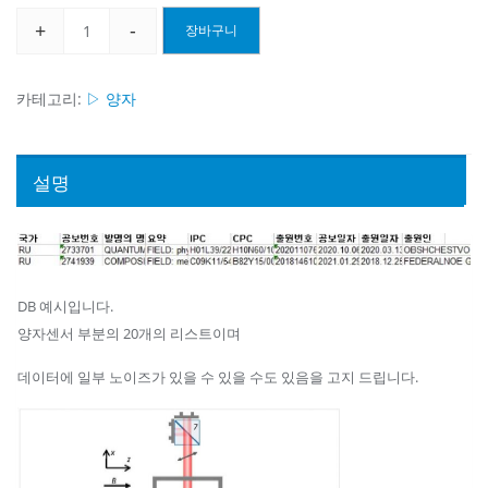
+
-
장바구니
[ERT1250]
(러
시
카테고리:
▷ 양자
아
특
허)
설명
양
자
센
싱
DB 예시입니다.
20
양자센서 부분의 20개의 리스트이며
개
_
데이터에 일부 노이즈가 있을 수 있을 수도 있음을 고지 드립니다.
유
라
스
텍