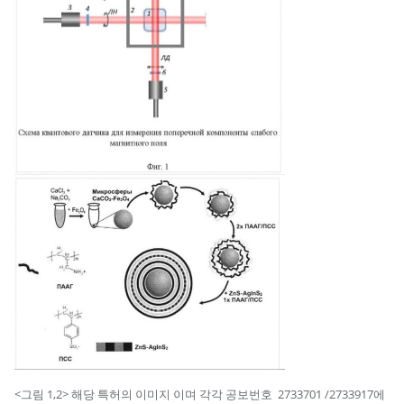
수
량
<그림 1,2> 해당 특허의 이미지 이며 각각 공보번호 2733701 /2733917에