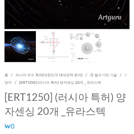
홈
/
러시아 우수 특허(대한민국 12대전략 분야)
/
③ 필수기반 기술
/
▷
양자
/ [ERT1250] (러시아 특허) 양자센싱 20개 _유라스텍
[ERT1250] (러시아 특허) 양
자센싱 20개 _유라스텍
₩
0