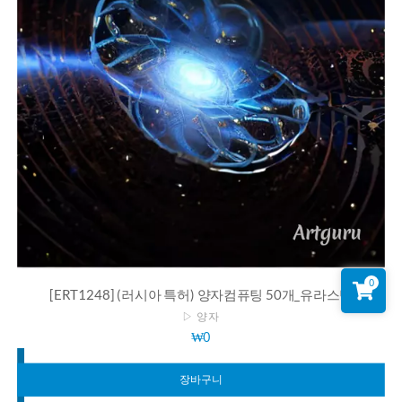
0
[ERT1248] (러시아 특허) 양자컴퓨팅 50개_유라스텍
▷ 양자
₩
0
장바구니